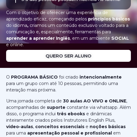
Com o objetivo de oferecer uma experiência de
aprendizado eficaz, começando pelos
princípios básicos
do idioma
,
criamos
um conteúdo exclusivo voltado para a
comunicação e, especialmente, ferramentas para
aprender a aprender Inglês
, em um ambiente
SOCIAL
e online.
QUERO SER ALUNO
O
PROGRAMA BÁSICO
foi criado
intencionalmente
para um grupo com até 10 pessoas, permitindo uma
interação mais próxima.
Uma jornada completa de
30 aulas
AO VIVO e ONLINE
,
acompanhadas de
suporte
constante via whatsapp. Além
disso, o programa inclui
três ebooks
e dinâmicas
inteiramente criados pelos Instrutores English Plus,
vídeo-aulas
,
conceitos essenciais
e
noções básicas
para uma
apresentação pessoal e profissional
em